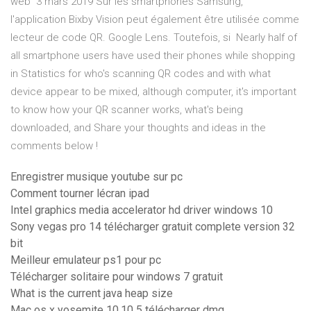
web 3 mars 2019 Sur les smartphones Samsung,
l'application Bixby Vision peut également être utilisée comme
lecteur de code QR. Google Lens. Toutefois, si Nearly half of
all smartphone users have used their phones while shopping
in Statistics for who's scanning QR codes and with what
device appear to be mixed, although computer, it's important
to know how your QR scanner works, what's being
downloaded, and Share your thoughts and ideas in the
comments below !
Enregistrer musique youtube sur pc
Comment tourner lécran ipad
Intel graphics media accelerator hd driver windows 10
Sony vegas pro 14 télécharger gratuit complete version 32
bit
Meilleur emulateur ps1 pour pc
Télécharger solitaire pour windows 7 gratuit
What is the current java heap size
Mac os x yosemite 10.10 5 télécharger dmg